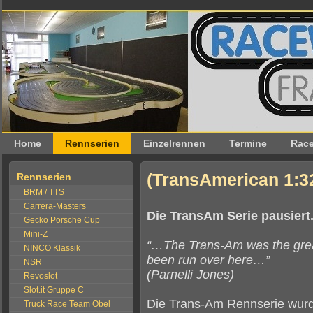
Home
Rennserien
Einzelrennen
Termine
Race
(TransAmerican 1:3
Rennserien
BRM / TTS
Carrera-Masters
Die TransAm Serie pausiert
Gecko Porsche Cup
Mini-Z
“…The Trans-Am was the great
NINCO Klassik
been run over here…”
NSR
(Parnelli Jones)
Revoslot
Slot.it Gruppe C
Die Trans-Am Rennserie wurd
Truck Race Team Obel