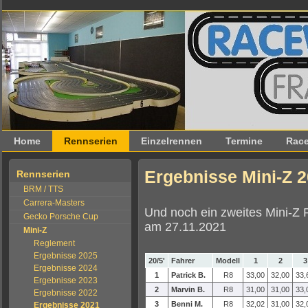
Home
Rennserien
Einzelrennen
Termine
Race
Ergebnisse Mini-Z 
Rennserien
BRM / TTS
Carrera-Masters
Und noch ein zweites Mini-Z
Gecko Porsche Cup
am 27.11.2021
Mini-Z
Reglement
Ergebnisse 2025
20/5'
Fahrer
Modell
1
2
3
Ergebnisse 2024
1
Patrick B.
R8
33,00
32,00
33,
Ergebnisse 2023
2
Marvin B.
R8
31,00
31,00
33,
Ergebnisse 2022
3
Benni M.
R8
32,02
31,00
32,
Ergebnisse 2021