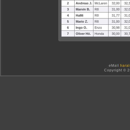
2
Andreas J.
McLaren
32,00
32,
3
Marvin B.
R8
31,00
32,
4
HaMi
R8
31,77
31,
5
Mario Z.
R8
31,00
32,
6
Ingo O.
Enzo
30,98
31,
7
Oliver Hö.
Honda
30,00
30,
eMail
haral
Copyright © 2