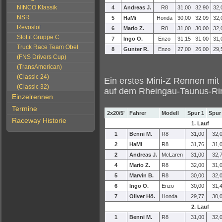
NINCO Klassik
4
Andreas J.
R8
31,00
32,90
32,
NSR
5
HaMi
Honda
30,00
32,09
32,
Revoslot
6
Mario Z.
R8
31,00
30,00
32,
Slot.it Gruppe C
7
Ingo O.
Enzo
31,15
31,00
31,
Truck Race Team Obel
8
Gunter R.
Enzo
27,00
26,00
29,
(FNS Drivers Cup)
(TransAmerican)
(Classic 24)
Ein erstes Mini-Z Rennen mit 
(Classic 32)
auf dem Rheingau-Taunus-Ri
Einzelrennen
Termine
2x20/5'
Fahrer
Modell
Spur 1
Spur
Raceway Historie
1. Lauf
1
Benni M.
R8
31,00
32,
2
HaMi
R8
31,76
31,
2
Andreas J.
McLaren
31,00
32,
4
Mario Z.
R8
32,00
31,
5
Marvin B.
R8
30,00
32,
6
Ingo O.
Enzo
30,00
31,
7
Oliver Hö.
Honda
29,77
30,
2. Lauf
1
Benni M.
R8
31,00
32,