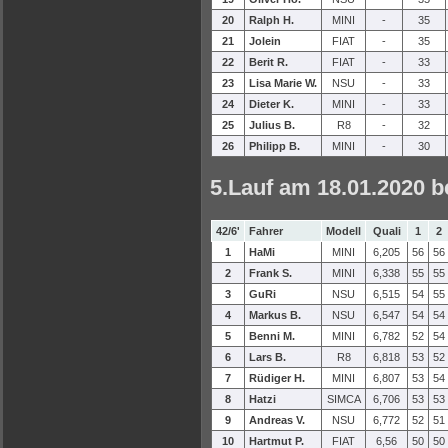
20
Ralph H.
MINI
-
35
21
Jolein
FIAT
-
35
22
Berit R.
FIAT
-
33
23
Lisa Marie W.
NSU
-
33
24
Dieter K.
MINI
-
33
25
Julius B.
R8
-
32
26
Philipp B.
MINI
-
30
5.Lauf am 18.01.2020 b
42/6'
Fahrer
Modell
Quali
1
2
1
HaMi
MINI
6,205
56
56
2
Frank S.
MINI
6,338
55
55
3
GuRi
NSU
6,515
54
55
4
Markus B.
NSU
6,547
54
54
5
Benni M.
MINI
6,782
52
54
6
Lars B.
R8
6,818
53
52
7
Rüdiger H.
MINI
6,807
53
54
8
Hatzi
SIMCA
6,706
53
53
9
Andreas V.
NSU
6,772
52
51
10
Hartmut P.
FIAT
6,56
50
50