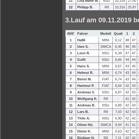
21
Lisa Marie W.
NSU
10,318
27,00
22
Philipp B.
R8
10,316
25,87
3.Lauf am 09.11.2019 b
40/5'
Fahrer
Modell
Quali
1
2
1
HaMi
MINI
6,12
48
47
2
Uwe S.
SIMCA
6,45
46
45
3
Leon R.
NSU
6,39
47
47
4
GuRi
NSU
6,65
44
44
5
Hans S.
MINI
6,67
43
45
6
Helmut R.
MINI
6,74
43
44
7
Benni M.
FIAT
6,74
43
44
8
Hartmut P.
FIAT
6,64
42
43
9
Andreas V.
NSU
6,87
42
43
10
Wolfgang K.
R8
-
41
42
11
Andreas B.
NSU
6,85
42
43
12
Lars B.
R8
7,03
42
43
13
Thilo A.
NSU
6,90
42
42
14
Oliver Hö.
SIMCA
9,94
41
41
15
Dieter K.
MINI
6,63
42
42
16
Rüdiger H.
R8
7,11
42
42