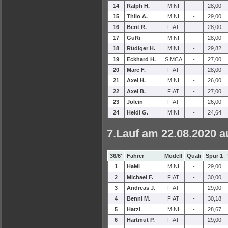
14
Ralph H.
MINI
-
28,00
15
Thilo A.
MINI
-
29,00
16
Berit R.
FIAT
-
28,00
17
GuRi
MINI
-
28,00
18
Rüdiger H.
MINI
-
29,82
19
Eckhard H.
SIMCA
-
27,00
20
Marc F.
FIAT
-
28,00
21
Axel H.
MINI
-
26,00
22
Axel B.
FIAT
-
27,00
23
Jolein
FIAT
-
26,00
24
Heidi G.
MINI
-
24,64
7.Lauf am 22.08.2020 a
36/6'
Fahrer
Modell
Quali
Spur 1
1
HaMi
MINI
-
29,00
2
Michael F.
FIAT
-
30,00
3
Andreas J.
FIAT
-
29,00
4
Benni M.
FIAT
-
30,18
5
Hatzi
MINI
-
28,67
6
Hartmut P.
FIAT
-
29,00