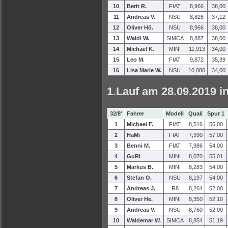
10
Berit R.
FIAT
8,966
38,00
11
Andreas V.
NSU
8,826
37,12
12
Oliver Hö.
NSU
8,966
38,00
13
Waldi W.
SIMCA
8,887
38,00
14
Michael K.
MINI
11,913
34,00
15
Leo M.
FIAT
9,872
35,39
16
Lisa Marie W.
NSU
10,080
34,00
1.Lauf am 28.09.2019 i
32/8'
Fahrer
Modell
Quali
Spur 1
1
Michael F.
FIAT
8,516
56,00
2
HaMi
FIAT
7,990
57,00
3
Benni M.
FIAT
7,986
54,00
4
GuRi
MINI
8,070
55,01
5
Markus B.
MINI
8,283
54,00
6
Stefan O.
NSU
8,197
54,00
7
Andreas J.
R8
8,264
52,00
8
Oliver He.
MINI
8,350
52,10
9
Andreas V.
NSU
8,760
52,00
10
Waldemar W.
SIMCA
8,854
51,19