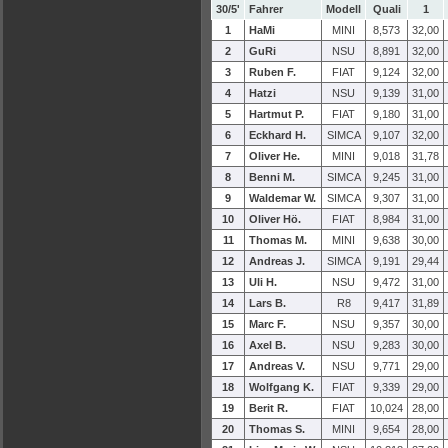
30/5'
Fahrer
Modell
Quali
1
1
HaMi
MINI
8,573
32,00
2
GuRi
NSU
8,891
32,00
3
Ruben F.
FIAT
9,124
32,00
4
Hatzi
NSU
9,139
31,00
5
Hartmut P.
FIAT
9,180
31,00
6
Eckhard H.
SIMCA
9,107
32,00
7
Oliver He.
MINI
9,018
31,78
8
Benni M.
SIMCA
9,245
31,00
9
Waldemar W.
SIMCA
9,307
31,00
10
Oliver Hö.
FIAT
8,984
31,00
11
Thomas M.
MINI
9,638
30,00
12
Andreas J.
SIMCA
9,191
29,44
13
Uli H.
NSU
9,472
31,00
14
Lars B.
R8
9,417
31,89
15
Marc F.
NSU
9,357
30,00
16
Axel B.
NSU
9,283
30,00
17
Andreas V.
NSU
9,771
29,00
18
Wolfgang K.
FIAT
9,339
29,00
19
Berit R.
FIAT
10,024
28,00
20
Thomas S.
MINI
9,654
28,00