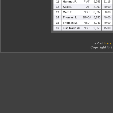
11
Hartmut P.
FIAT
9,255
51,15
12
Axel B.
FIAT
8,900
50,00
13
Marc F.
NSU
8,937
50,00
14
Thomas S.
SIMCA
8,750
49,00
15
Thomas M.
NSU
8,941
49,00
16
Lisa Marie W.
NSU
9,355
45,00
eMail
haral
Copyright © 2