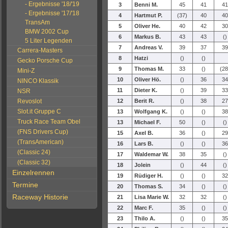
- Ergebnisse '18/'19
3
Benni M.
45
41
41
- Ergebnisse '17/'18
4
Hartmut P.
(37)
40
40
TransAm
5
Oliver He.
40
42
30
BMW 2002 Cup
6
Markus B.
43
43
()
5 Liter Legenden
7
Andreas V.
39
37
39
Carrera-Masters
8
Hatzi
()
()
Gecko Porsche Cup
9
Thomas M.
33
()
(28
Mini-Z
10
Oliver Hö.
()
36
34
NINCO Klassik
11
Dieter K.
()
39
33
NSR
Revoslot
12
Berit R.
()
38
27
Slot.it Gruppe C
13
Wolfgang K.
()
()
38
Truck Race Team Obel
13
Michael F.
50
()
()
(FNS Drivers Cup)
15
Axel B.
36
()
29
(TransAmerican)
16
Lars B.
()
()
36
(Classic 24)
17
Waldemar W.
38
35
()
(Classic 32)
18
Jolein
()
44
()
Einzelrennen
19
Rüdiger H.
()
()
32
Termine
20
Thomas S.
34
()
()
Raceway Historie
21
Lisa Marie W.
32
32
()
22
Marc F.
35
()
()
23
Thilo A.
()
()
35