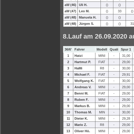
aW (46)
Uli H.
()
()
aW (47)
Leo M.
()
33
()
aW (48)
Manuela H.
()
()
aW (48)
Jürgen S.
()
()
31
8.Lauf am 26.09.2020 a
36/6'
Fahrer
Modell
Quali
Spur 1
1
Hatzi
MINI
-
31,00
2
Hartmut P.
FIAT
-
29,00
3
HaMi
R8
-
30,00
4
Michael F.
FIAT
-
29,91
5
Wolfgang K.
FIAT
-
30,00
6
Andreas V.
MINI
-
29,00
7
Benni M.
FIAT
-
29,00
8
Ruben F.
MINI
-
29,00
9
Markus B.
MINI
-
29,00
10
Thomas M.
MIN
-
30,00
11
Dieter K.
MINI
-
29,28
12
Mario Z.
R8
-
29,00
13
Oliver Hö.
MINI
-
29,00