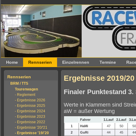
Home
Rennserien
Einzelrennen
Termine
Race
Ergebnisse 2019/2
Rennserien
BRM / TTS
Tourenwagen
Finaler Punktestand 3.
- Reglement
- Ergebnisse 2026
Werte in Klammern sind Streic
- Ergebnisse 2025
aW = außer Wertung
- Ergebnisse 2024
- Ergebnisse 2023
Fahrer
1.Lauf
2.Lauf
3.La
- Ergebnisse 2022
1
HaMi
47
50
50
- Ergebnisse '20/'21
2
GuRi
44
45
44
- Ergebnisse '19/'20