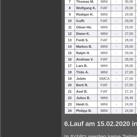
7
Thomas M.
MINI
-
30,00
8
Wolfgang K.
FIAT
-
29,00
9
Rüdiger H.
MINI
-
29,00
10
GuRi
FIAT
-
29,00
11
Oliver Hö.
MINI
-
29,00
12
Dieter K.
MINI
-
27,00
13
Ferdi S.
FIAT
-
28,00
14
Markus B.
MINI
-
29,00
15
Ralph H.
MINI
-
29,00
16
Andreas V.
FIAT
-
28,00
17
Lars B.
MINI
-
28,00
18
Thilo A.
MINI
-
27,00
19
Jolein
SIMCA
-
27,00
20
Berit R.
FIAT
-
27,00
21
Axel B.
FIAT
-
27,15
22
Julius B.
MINI
-
26,49
23
Heidi G.
MINI
-
24,00
24
Philipp B.
MINI
-
24,00
6.Lauf am 15.02.2020 in
In Schlitz werden keine Teilm