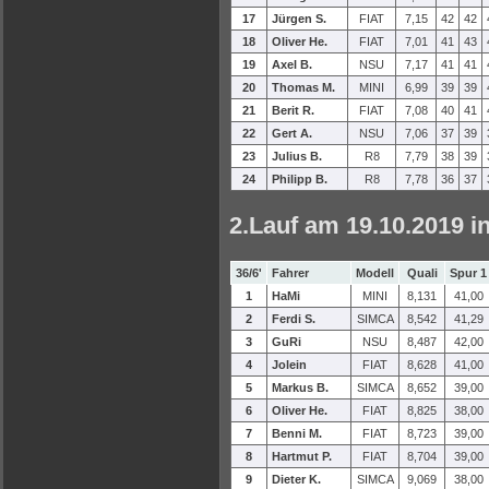
17
Jürgen S.
FIAT
7,15
42
42
18
Oliver He.
FIAT
7,01
41
43
19
Axel B.
NSU
7,17
41
41
20
Thomas M.
MINI
6,99
39
39
21
Berit R.
FIAT
7,08
40
41
22
Gert A.
NSU
7,06
37
39
23
Julius B.
R8
7,79
38
39
24
Philipp B.
R8
7,78
36
37
2.Lauf am 19.10.2019 i
36/6'
Fahrer
Modell
Quali
Spur 1
1
HaMi
MINI
8,131
41,00
2
Ferdi S.
SIMCA
8,542
41,29
3
GuRi
NSU
8,487
42,00
4
Jolein
FIAT
8,628
41,00
5
Markus B.
SIMCA
8,652
39,00
6
Oliver He.
FIAT
8,825
38,00
7
Benni M.
FIAT
8,723
39,00
8
Hartmut P.
FIAT
8,704
39,00
9
Dieter K.
SIMCA
9,069
38,00