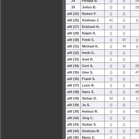
24
Philipp B.
()
()
24
25
Julius B.
()
()
25
aW (22)
Ruben F.
()
()
aW (25)
Andreas J.
41
()
()
aW (27)
Eckhard H.
()
()
aW (29)
Ralph H.
()
()
aW (30)
Ferdi S.
()
47
()
aW (31)
Michael K.
()
34
()
aW (32)
Heidi G.
()
()
aW (33)
Axel H.
()
()
aW (34)
Gert A.
()
()
26
aW (35)
Uwe S.
()
()
47
aW (35)
Frank S.
()
()
aW (37)
Leon R.
()
()
45
aW (38)
Hans S.
()
()
43
aW (39)
Stefan O.
42
()
()
aW (39)
Jo.S.
()
()
aW (39)
Helmut R.
()
()
42
aW (42)
Jörg C.
()
()
aW (43)
Stefan S.
()
()
aW (44)
Andreas B.
()
()
37
aW (45)
Mario Z.
()
()