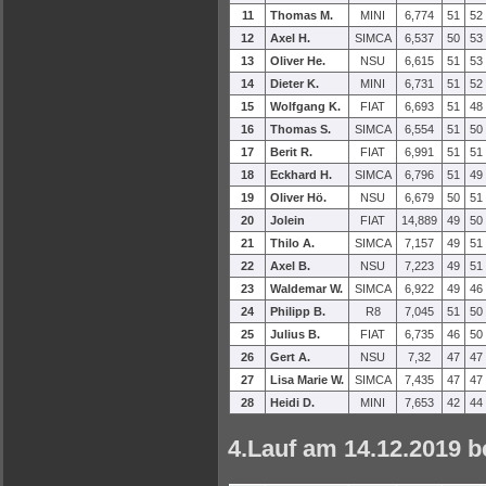
11
Thomas M.
MINI
6,774
51
52
12
Axel H.
SIMCA
6,537
50
53
13
Oliver He.
NSU
6,615
51
53
14
Dieter K.
MINI
6,731
51
52
15
Wolfgang K.
FIAT
6,693
51
48
16
Thomas S.
SIMCA
6,554
51
50
17
Berit R.
FIAT
6,991
51
51
18
Eckhard H.
SIMCA
6,796
51
49
19
Oliver Hö.
NSU
6,679
50
51
20
Jolein
FIAT
14,889
49
50
21
Thilo A.
SIMCA
7,157
49
51
22
Axel B.
NSU
7,223
49
51
23
Waldemar W.
SIMCA
6,922
49
46
24
Philipp B.
R8
7,045
51
50
25
Julius B.
FIAT
6,735
46
50
26
Gert A.
NSU
7,32
47
47
27
Lisa Marie W.
SIMCA
7,435
47
47
28
Heidi D.
MINI
7,653
42
44
4.Lauf am 14.12.2019 be