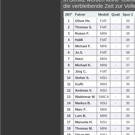
die verbleibende Zeit zur Vol
28/7'
Fahrer
Modell
Quali
Spur 1
1
Oliver He.
FIAT
-
39
2
Thomas S.
FIAT
-
39
3
Ruben F.
MINI
-
38
4
HaMi
FIAT
-
38
5
Michael F.
MINI
-
37
6
Jo.S.
FIAT
-
38
7
Hatzi
MINI
-
37
8
Michael K.
MINI
-
37
9
Jörg C.
FIAT
-
37
10
Stefan S.
NSU
-
37
11
GuRi
MINI
-
36
12
Andreas V.
NSU
-
36
13
Waldemar W.
SIMCA
-
36
14
Markus B.
NSU
-
35
15
Marc F.
MINI
-
35
16
Lars B.
MINI
-
35
17
Manuela H.
NSU
-
34
18
Thomas M.
MINI
-
34
19
Oliver Hö.
NSU
-
35