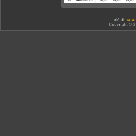
eMail
haral
Copyright © 2