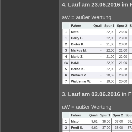
4. Lauf am 23.06.2016 im
aW = außer Wertung
Fahrer
Quali
Spur 1
Spur 2
S
1
Mato
-
22,00
23,00
1
Harry L.
-
22,00
23,00
2
Dieter K.
-
21,00
23,00
3
Markus M.
-
22,00
21,00
4
Mario Z.
-
21,00
22,00
aW
HaMi
-
22,00
21,00
5
Bernd K.
-
22,00
21,28
6
Wilfried V.
-
20,59
20,00
7
Waldemar W.
-
19,00
20,00
3. Lauf am 02.06.2016 in 
aW = außer Wertung
Fahrer
Quali
Spur 1
Spur 2
Spu
1
Mato
9,61
38,00
37,00
38
2
Ferdi S.
9,62
37,00
38,00
37