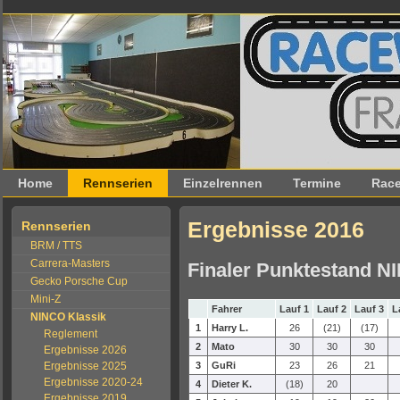
Home
Rennserien
Einzelrennen
Termine
Race
Ergebnisse 2016
Rennserien
BRM / TTS
Carrera-Masters
Finaler Punktestand N
Gecko Porsche Cup
Mini-Z
Fahrer
Lauf 1
Lauf 2
Lauf 3
L
NINCO Klassik
1
Harry L.
26
(21)
(17)
Reglement
2
Mato
30
30
30
Ergebnisse 2026
Ergebnisse 2025
3
GuRi
23
26
21
Ergebnisse 2020-24
4
Dieter K.
(18)
20
Ergebnisse 2019