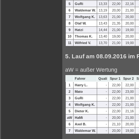
5
GuRi
13,33
22,00
22,16
6
Waldemar W.
13,19
20,00
21,00
7
Wolfgang K.
13,63
21,00
20,00
8
Olaf W.
13,43
21,35
20,00
9
Hatzi
14,44
21,00
19,00
10
Thomas K.
13,40
19,00
20,00
11
Wilfried V.
13,70
21,00
19,00
5. Lauf am 08.09.2016 im
aW = außer Wertung
Fahrer
Quali
Spur 1
Spur 2
S
1
Harry L.
-
22,00
22,00
2
Mato
-
22,00
23,00
3
GuRi
-
22,00
21,00
4
Wolfgang K.
-
22,00
21,00
5
Dieter K.
-
22,00
21,16
aW
HaMi
-
20,00
21,00
6
Axel B.
-
21,10
20,00
7
Waldemar W.
-
20,00
19,00