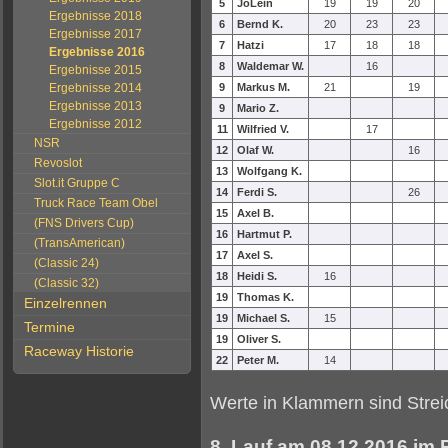
5
JoLein
19
19
20
Ergebnisse 2018
6
Bernd K.
20
23
23
Ergebnisse 2017
7
Hatzi
17
18
18
Ergebnisse 2016
8
Waldemar W.
16
Ergebnisse 2015
Ergebnisse 2014
9
Markus M.
21
19
Ergebnisse 2013
9
Mario Z.
Ergebnisse 2012
11
Wilfried V.
17
NSR
12
Olaf W.
16
Revoslot
13
Wolfgang K.
Slot.it Gruppe C
14
Ferdi S.
26
Truck Race Team Obel
15
Axel B.
(FNS Drivers Cup)
16
Hartmut P.
(TransAmerican)
17
Axel S.
(Classic 24)
18
Heidi S.
16
(Classic 32)
19
Thomas K.
Einzelrennen
19
Michael S.
15
Termine
19
Oliver S.
Raceway Historie
22
Peter M.
14
Werte in Klammern sind Streic
8. Lauf am 08.12.2016 im