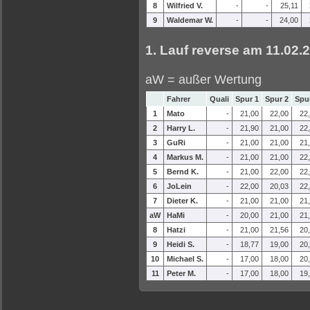
8
Wilfried V.
-
-
25,11
9
Waldemar W.
-
-
24,00
1. Lauf reverse am 11.02
aW = außer Wertung
Fahrer
Quali
Spur 1
Spur 2
Spu
1
Mato
-
21,00
22,00
22
2
Harry L.
-
21,90
21,00
22
3
GuRi
-
21,00
21,00
21
4
Markus M.
-
21,00
21,00
22
5
Bernd K.
-
21,00
22,00
22
6
JoLein
-
22,00
20,03
22
7
Dieter K.
-
21,00
21,00
21
aW
HaMi
-
20,00
21,00
21
8
Hatzi
-
21,00
21,56
20
9
Heidi S.
-
18,77
19,00
20
10
Michael S.
-
17,00
18,00
20
11
Peter M.
-
17,00
18,00
19