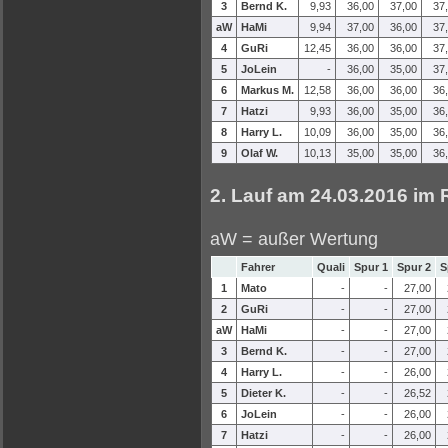
3
Bernd K.
9,93
36,00
37,00
37
aW
HaMi
9,94
37,00
36,00
37
4
GuRi
12,45
36,00
36,00
37
5
JoLein
-
36,00
35,00
37
6
Markus M.
12,58
36,00
36,00
36
7
Hatzi
9,93
36,00
35,00
36
8
Harry L.
10,09
36,00
35,00
36
9
Olaf W.
10,13
35,00
35,00
36
2. Lauf am 24.03.2016 im
aW = außer Wertung
Fahrer
Quali
Spur 1
Spur 2
S
1
Mato
-
-
27,00
2
GuRi
-
-
27,00
aW
HaMi
-
-
27,00
3
Bernd K.
-
-
27,00
4
Harry L.
-
-
26,00
5
Dieter K.
-
-
26,52
6
JoLein
-
-
26,00
7
Hatzi
-
-
26,00