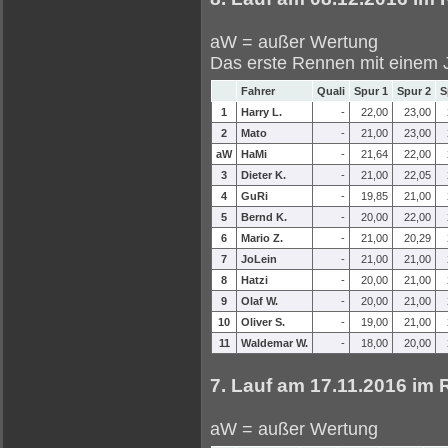
aW = außer Wertung
Das erste Rennen mit einem J
Fahrer
Quali
Spur 1
Spur 2
S
1
Harry L.
-
22,00
23,00
2
Mato
-
21,00
23,00
aW
HaMi
-
21,64
22,00
3
Dieter K.
-
21,00
22,05
4
GuRi
-
19,85
21,00
5
Bernd K.
-
20,00
22,00
6
Mario Z.
-
21,00
20,29
7
JoLein
-
21,00
21,00
8
Hatzi
-
20,00
21,00
9
Olaf W.
-
20,00
21,00
10
Oliver S.
-
19,00
21,00
11
Waldemar W.
-
18,00
20,00
7. Lauf am 17.11.2016 im
aW = außer Wertung