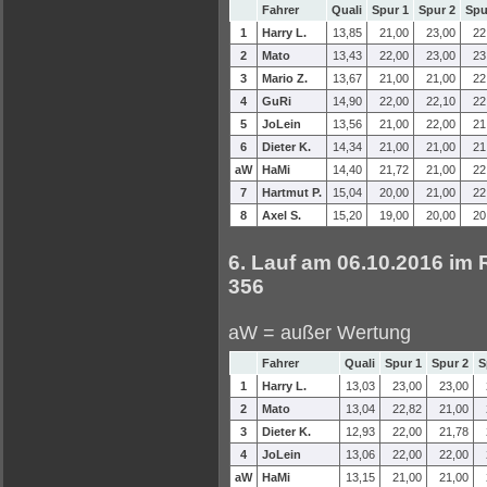
Fahrer
Quali
Spur 1
Spur 2
Spu
1
Harry L.
13,85
21,00
23,00
22
2
Mato
13,43
22,00
23,00
23
3
Mario Z.
13,67
21,00
21,00
22
4
GuRi
14,90
22,00
22,10
22
5
JoLein
13,56
21,00
22,00
21
6
Dieter K.
14,34
21,00
21,00
21
aW
HaMi
14,40
21,72
21,00
22
7
Hartmut P.
15,04
20,00
21,00
22
8
Axel S.
15,20
19,00
20,00
20
6. Lauf am 06.10.2016 im
356
aW = außer Wertung
Fahrer
Quali
Spur 1
Spur 2
S
1
Harry L.
13,03
23,00
23,00
2
Mato
13,04
22,82
21,00
3
Dieter K.
12,93
22,00
21,78
4
JoLein
13,06
22,00
22,00
aW
HaMi
13,15
21,00
21,00